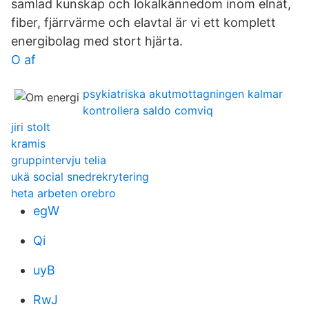
samlad kunskap och lokalkännedom inom elnät,
fiber, fjärrvärme och elavtal är vi ett komplett
energibolag med stort hjärta.
O af
psykiatriska akutmottagningen kalmar
kontrollera saldo comviq
jiri stolt
kramis
gruppintervju telia
ukä social snedrekrytering
heta arbeten orebro
egW
Qi
uyB
RwJ