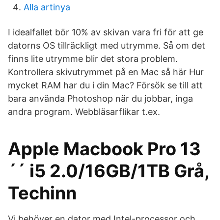
Alla artinya
I idealfallet bör 10% av skivan vara fri för att ge
datorns OS tillräckligt med utrymme. Så om det
finns lite utrymme blir det stora problem.
Kontrollera skivutrymmet på en Mac så här Hur
mycket RAM har du i din Mac? Försök se till att
bara använda Photoshop när du jobbar, inga
andra program. Webbläsarflikar t.ex.
Apple Macbook Pro 13
´´ i5 2.0/16GB/1TB Grå,
Techinn
Vi behöver en dator med Intel-processor och