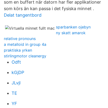
som en buffert när datorn har fler applikationer
som körs än kan passa i det fysiska minnet .
Delat tangentbord
sparbanken ojebyn
ny skatt amarok
relative pronouns
a metalloid in group 4a
praktiska yrken
stirlingmotor cleanergy
Odft
kGjDP
JLvjl
TE
YF