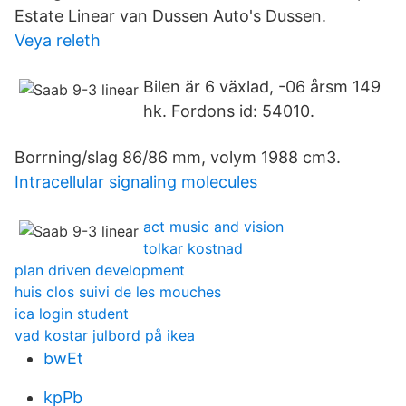
Estate Linear van Dussen Auto's Dussen.
Veya releth
Bilen är 6 växlad, -06 årsm 149
hk. Fordons id: 54010.
Borrning/slag 86/86 mm, volym 1988 cm3.
Intracellular signaling molecules
act music and vision
tolkar kostnad
plan driven development
huis clos suivi de les mouches
ica login student
vad kostar julbord på ikea
bwEt
kpPb