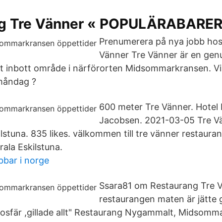
g Tre Vänner « POPULÄRABARER
Prenumerera på nya jobb hos
Vänner Tre Vänner är en gen
lt inbott område i närförorten Midsommarkransen. Vi
 måndag ?
600 meter Tre Vänner. Hotel 
Jacobsen. 2021-03-05 Tre V
lstuna. 835 likes. välkommen till tre vänner restauran
rala Eskilstuna.
bbar i norge
Ssara81 om Restaurang Tre V
restaurangen maten är jätte g
osfär ,gillade allt" Restaurang Nygammalt, Midsomm