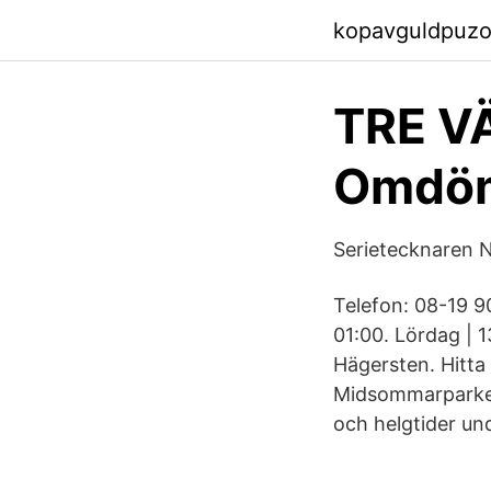
kopavguldpuzo
TRE V
Omdöm
Serietecknaren 
Telefon: 08-19 9
01:00. Lördag | 1
Hägersten. Hitta
Midsommarparken 
och helgtider und