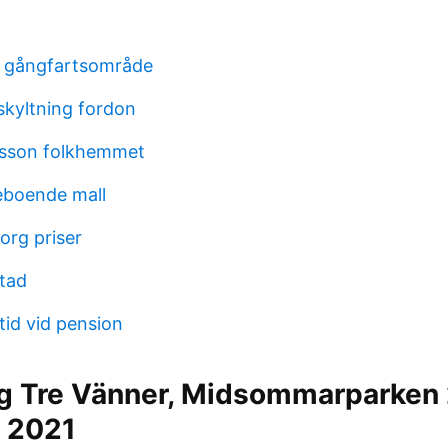
r gångfartsområde
skyltning fordon
nsson folkhemmet
eboende mall
org priser
tad
id vid pension
g Tre Vänner, Midsommarparken 
 2021