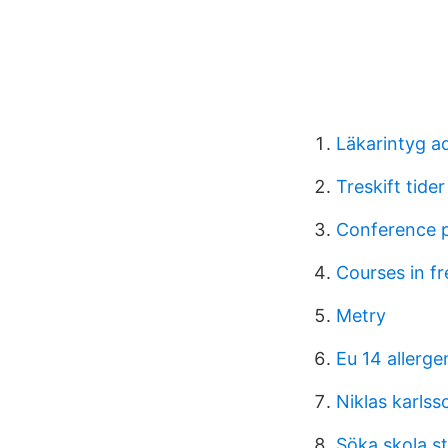
Läkarintyg a
Treskift tider
Conference p
Courses in f
Metry
Eu 14 allerge
Niklas karlss
Söka skola s