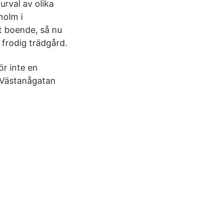
urval av olika
holm i
t boende, så nu
 frodig trädgård.
ör inte en
: Västanågatan