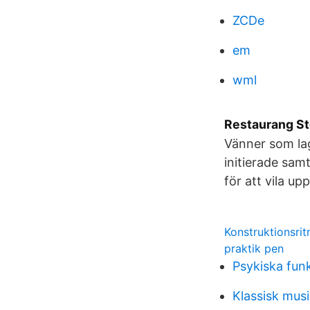
ZCDe
em
wml
Restaurang S
Vänner som lag
initierade sam
för att vila u
Konstruktionsrit
praktik pen
Psykiska fun
Klassisk musik