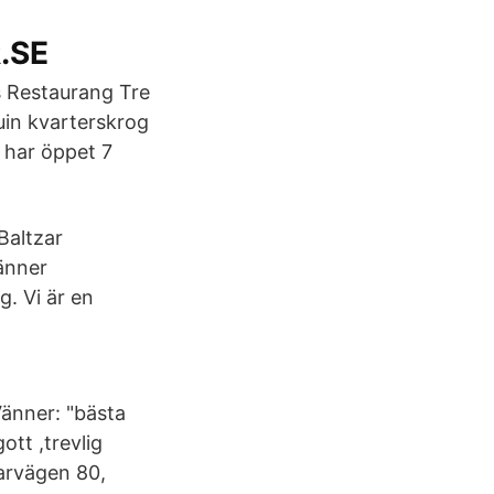
.SE
 Restaurang Tre
uin kvarterskrog
 har öppet 7
Baltzar
änner
g. Vi är en
änner: "bästa
ott ,trevlig
arvägen 80,