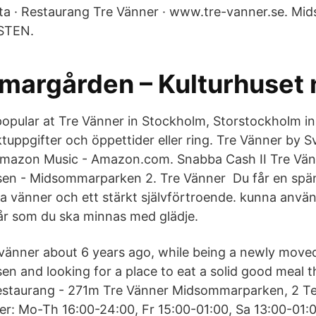
rta · Restaurang Tre Vänner · www.tre-vanner.se. M
STEN.
argården – Kulturhuset n
popular at Tre Vänner in Stockholm, Storstockholm in
tuppgifter och öppettider eller ring. Tre Vänner by 
mazon Music - Amazon.com. Snabba Cash II Tre Vän
n - Midsommarparken 2. Tre Vänner Du får en spänn
 vänner och ett stärkt självförtroende. kunna anv
 år som du ska minnas med glädje.
 vänner about 6 years ago, while being a newly moved
 and looking for a place to eat a solid good meal th
Restaurang - 271m Tre Vänner Midsommarparken, 2 T
r: Mo-Th 16:00-24:00, Fr 15:00-01:00, Sa 13:00-01:0