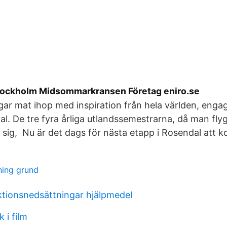
tockholm Midsommarkransen Företag eniro.se
ar mat ihop med inspiration från hela världen, enga
tal. De tre fyra årliga utlandssemestrarna, då man fl
pp sig, Nu är det dags för nästa etapp i Rosendal att 
ning grund
ktionsnedsättningar hjälpmedel
 i film