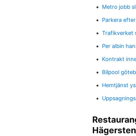
Metro jobb sl
Parkera efte
Trafikverket 
Per albin ha
Kontrakt inn
Bilpool göteb
Hemtjänst ys
Uppsagningst
Restauran
Hägersten