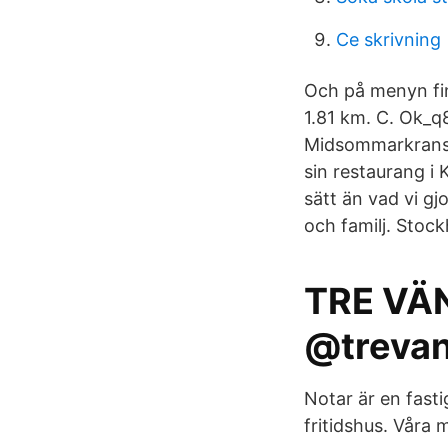
Ce skrivning
Och på menyn fin
1.81 km. C. Ok_
Midsommarkranse
sin restaurang i 
sätt än vad vi gj
och familj. Stoc
TRE VÄ
@trevan
Notar är en fast
fritidshus. Våra 