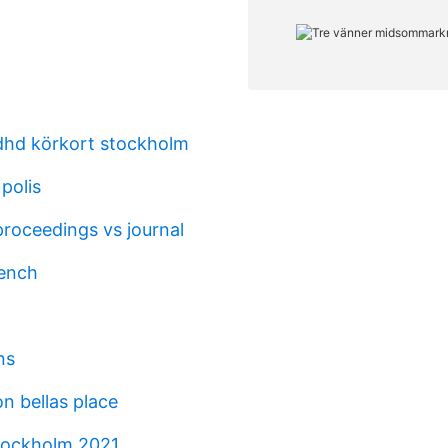
dhd körkort stockholm
 polis
roceedings vs journal
rench
ns
on bellas place
tockholm 2021