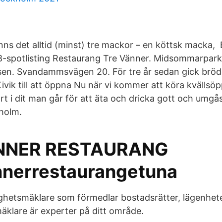
ns det alltid (minst) tre mackor – en köttsk macka, E
q8-spotlisting Restaurang Tre Vänner. Midsommarpar
n. Svandammsvägen 20. För tre år sedan gick bröde
Kivik till att öppna Nu när vi kommer att köra kvällsö
ort i dit man går för att äta och dricka gott och umg
kholm.
NNER RESTAURANG
nerrestaurangetuna
ighetsmäklare som förmedlar bostadsrätter, lägenheter
mäklare är experter på ditt område.