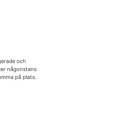
gerade och
yger någonstans
komma på plats.