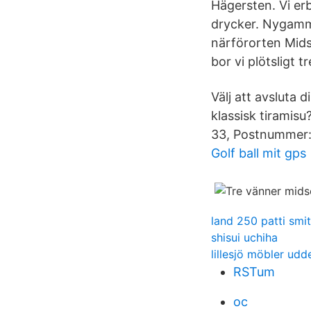
Hägersten. Vi erb
drycker. Nygamma
närförorten Mids
bor vi plötsligt 
Välj att avsluta 
klassisk tiramis
33, Postnummer:
Golf ball mit gps
land 250 patti smi
shisui uchiha
lillesjö möbler udd
RSTum
oc