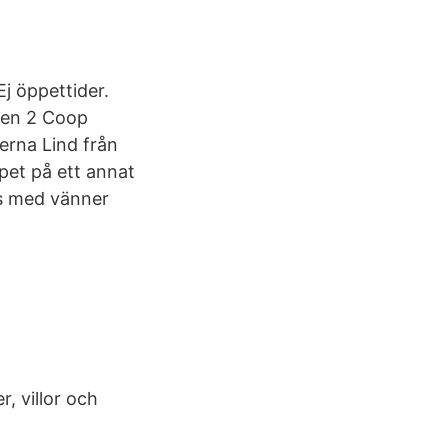
j öppettider.
ken 2 Coop
rna Lind från
ppet på ett annat
ås med vänner
, villor och