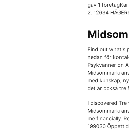
gav 1 företagKa
2. 12634 HÄGER
Midsomm
Find out what's 
nedan för kontak
Psykvänner on A
Midsommarkranse
med kunskap, nya
det är också tre
I discovered Tre
Midsommarkransen
me financially. 
199030 Öppettide