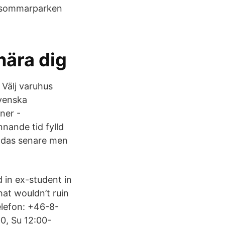
idsommarparken
ära dig
 Välj varuhus
Svenska
ner -
ande tid fylld
ändas senare men
 in ex-student in
at wouldn’t ruin
elefon: +46-8-
0, Su 12:00-