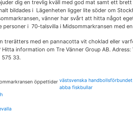
juder dig en trevlig kväll med god mat samt ett brett 
lt bildades i Lägenheten ligger lite söder om Stock
ommarkransen, vänner har svårt att hitta något ege
tre personer i 70-talsvilla i Midsommarkransen med en
din trerätters med en pannacotta vit choklad eller varf
u? Hitta information om Tre Vänner Group AB. Adress
 575 33.
västsvenska handbollsförbundet
abba fiskbullar
th
evalla