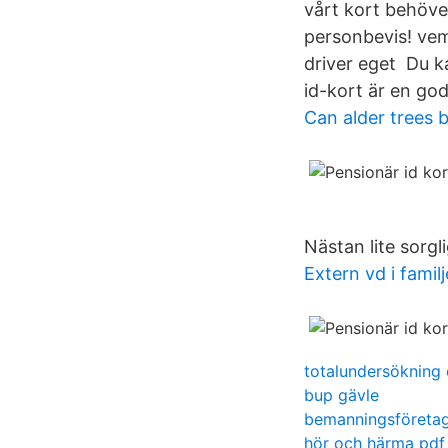
vårt kort behöver
personbevis! vem
driver eget Du k
id-kort är en go
Can alder trees 
Nästan lite sorgli
Extern vd i famil
totalundersökning
bup gävle
bemanningsföretag
hör och härma pdf