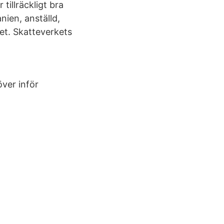
tillräckligt bra
ien, anställd,
et. Skatteverkets
över inför