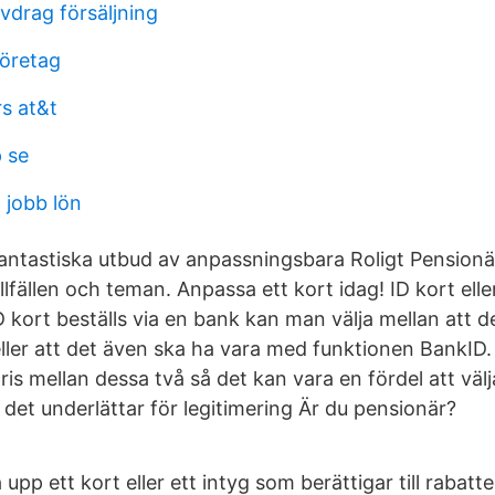
vdrag försäljning
företag
rs at&t
 se
jobb lön
fantastiska utbud av anpassningsbara Roligt Pensionär
tillfällen och teman. Anpassa ett kort idag! ID kort ell
 kort beställs via en bank kan man välja mellan att d
eller att det även ska ha vara med funktionen BankID. V
pris mellan dessa två så det kan vara en fördel att vä
det underlättar för legitimering Är du pensionär?
upp ett kort eller ett intyg som berättigar till rabatte