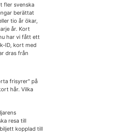
lt fler svenska
engar berättat
ler tio år ökar,
arje år. Kort
 har vi fått ett
nk-ID, kort med
ar dras från
ta frisyrer" på
kort hår. Vilka
ljarens
a resa till
ljett kopplad till