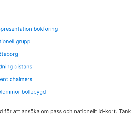
epresentation bokföring
tionell grupp
öteborg
dning distans
tent chalmers
blommor bollebygd
 för att ansöka om pass och nationellt id-kort. Tänk 