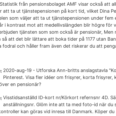
. Statistik från pensionsbolaget AMF visar också att al
r att ta ut tjänstepensionen på kort tid, vilket Dina P
len som väljer att ta ut tjänstepensionen under fem el
r i kontrast mot att medellivslängden blir högre för v
erbjuden tjänsten som som också är pensionär, Men nu
så att det blir lättare att boka tider på 1177 utan Ba
 fodral och håller fram även det riskerar du att peng
2020-aug-19 - Utforska Ann-britts anslagstavla "Kor
Pinterest. Visa fler idéer om frisyrer, korta frisyrer, 
över en pensionär?
Visstidsanställd ID-kort nr/Körkort refernsnr 4D. Sä
anställningsnr. Glöm inte att ta med foto-id när du sk
troller kan göras vid inresa till Danmark. Köper du bi