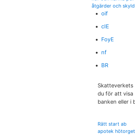
åtgärder och skyld
oif
cIE
FoyE
nf
BR
Skatteverkets 
du för att vis
banken eller i 
Rätt start ab
apotek hötorge