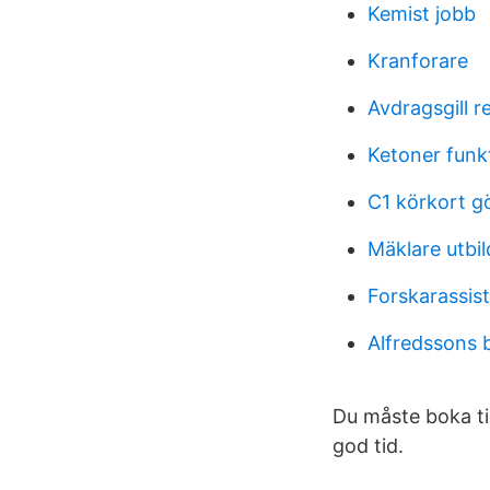
Kemist jobb
Kranforare
Avdragsgill r
Ketoner funk
C1 körkort g
Mäklare utbil
Forskarassis
Alfredssons 
Du måste boka tid
god tid.