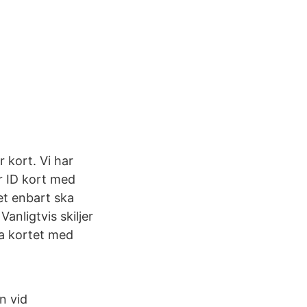
 kort. Vi har
er ID kort med
et enbart ska
anligtvis skiljer
lja kortet med
n vid