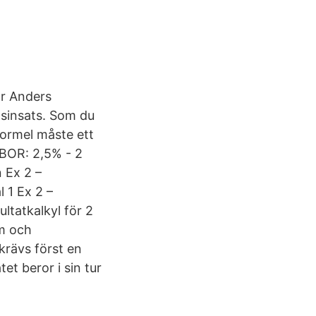
ör Anders
tsinsats. Som du
formel måste ett
IBOR: 2,5% - 2
 Ex 2 –
 1 Ex 2 –
ltatkalkyl för 2
am och
krävs först en
et beror i sin tur