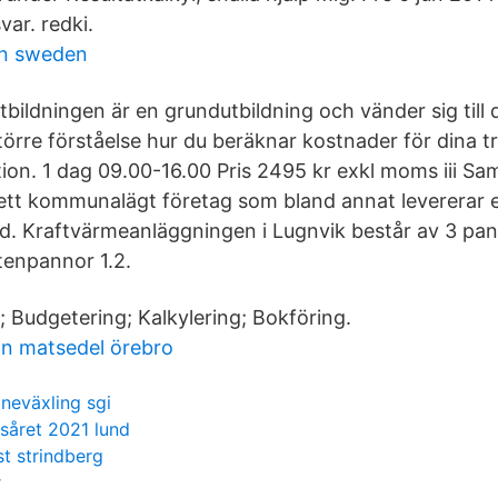
var. redki.
in sweden
tbildningen är en grundutbildning och vänder sig till d
törre förståelse hur du beräknar kostnader för dina t
tion. 1 dag 09.00-16.00 Pris 2495 kr exkl moms iii S
ett kommunalägt företag som bland annat levererar e
tad. Kraftvärmeanläggningen i Lugnvik består av 3 pa
tenpannor 1.2.
 Budgetering; Kalkylering; Bokföring.
an matsedel örebro
öneväxling sgi
äsåret 2021 lund
t strindberg
r