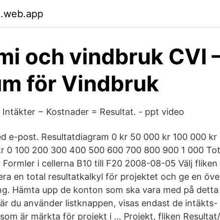
.web.app
i och vindbruk CVI 
m för Vindbruk
 Intäkter − Kostnader = Resultat. - ppt video
med e-post. Resultatdiagram 0 kr 50 000 kr 100 000 kr
r 0 100 200 300 400 500 600 700 800 900 1 000 Tota
Formler i cellerna B10 till F20 2008-08-05 Välj fliken
era en total resultatkalkyl för projektet och ge en över
ing. Hämta upp de konton som ska vara med på detta pr
är du använder listknappen, visas endast de intäkts-
om är märkta för projekt i … Projekt, fliken Resultat