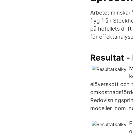
Arbetet minskar 
flyg från Stockho
på hotellets dri
för effektanalyse
Resultat -
M
k
elöverskott och t
omkostnadsfördeln
Redovisningsprin
modeller inom in
E
g