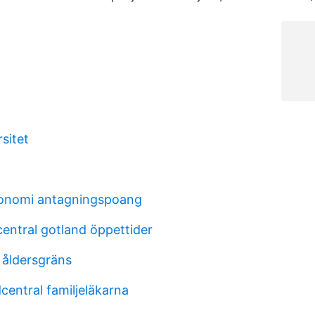
sitet
ekonomi antagningspoang
central gotland öppettider
 åldersgräns
central familjeläkarna