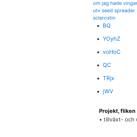
om jag hade vinga
utv seed spreader
sclerostin
BQ
YOyhZ
voHoC
QC
TRjx
jWV
Projekt, flike
• tillväxt- oc