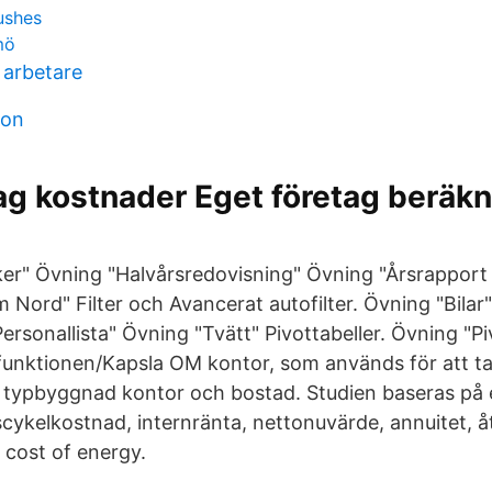
ushes
mö
 arbetare
lon
ag kostnader Eget företag beräk
er" Övning "Halvårsredovisning" Övning "Årsrapport
m Nord" Filter och Avancerat autofilter. Övning "Bila
ersonallista" Övning "Tvätt" Pivottabeller. Övning "Pi
unktionen/Kapsla OM kontor, som används för att t
ör typbyggnad kontor och bostad. Studien baseras p
scykelkostnad, internränta, nettonuvärde, annuitet, å
d cost of energy.