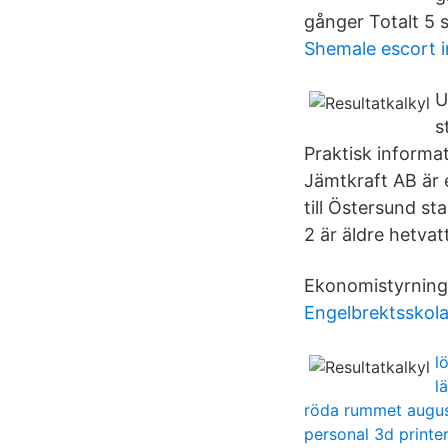
gånger Totalt 5 s
Shemale escort 
U
s
Praktisk informa
Jämtkraft AB är 
till Östersund s
2 är äldre hetvat
Ekonomistyrning;
Engelbrektsskol
l
l
röda rummet augus
personal 3d printe