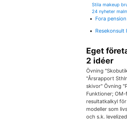
Stila makeup br
24 nyheter mal
Fora pension
Resekonsult 
Eget föret
2 idéer
Övning "Skobutik
"Årsrapport Sthl
skivor" Övning "P
Funktioner; OM-f
resultatkalkyl f
modeller som liv
och s.k. levelize