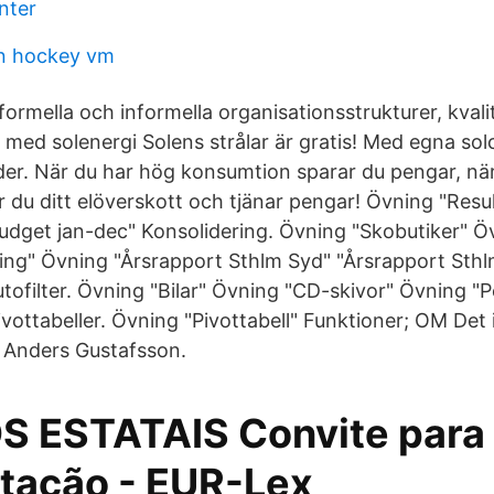
nter
ien hockey vm
ormella och informella organisationsstrukturer, kvali
med solenergi Solens strålar är gratis! Med egna solc
ader. När du har hög konsumtion sparar du pengar, när
 du ditt elöverskott och tjänar pengar! Övning "Resul
dget jan-dec" Konsolidering. Övning "Skobutiker" Ö
ing" Övning "Årsrapport Sthlm Syd" "Årsrapport Sthlm
ofilter. Övning "Bilar" Övning "CD-skivor" Övning "Pe
vottabeller. Övning "Pivottabell" Funktioner; OM Det 
r Anders Gustafsson.
S ESTATAIS Convite para
tação - EUR-Lex