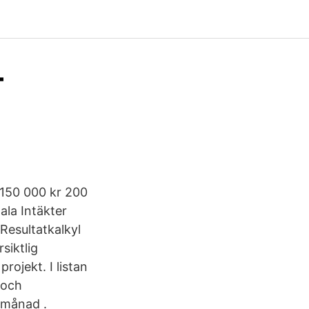
–
 150 000 kr 200
la Intäkter
 Resultatkalkyl
siktlig
ojekt. I listan
 och
/månad .