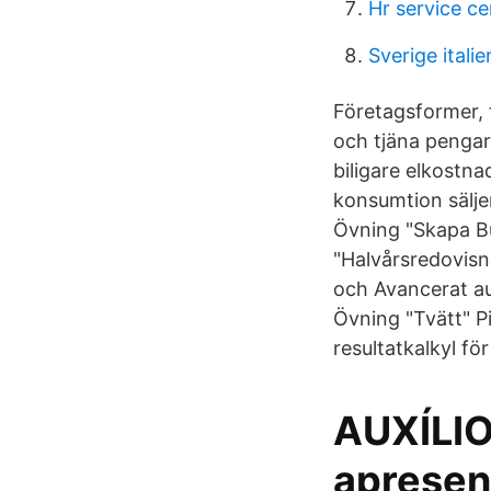
Hr service ce
Sverige ital
Företagsformer, f
och tjäna pengar 
biligare elkostn
konsumtion säljer
Övning "Skapa Bu
"Halvårsredovisn
och Avancerat aut
Övning "Tvätt" Pi
resultatkalkyl fö
AUXÍLIO
apresen