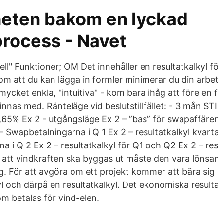
eten bakom en lyckad
rocess - Navet
ll" Funktioner; OM Det innehåller en resultatkalkyl f
m att du kan lägga in formler minimerar du din arbe
mycket enkla, "intuitiva" - kom bara ihåg att före en 
nnas med. Ränteläge vid beslutstillfället: - 3 mån ST
,65% Ex 2 - utgångsläge Ex 2 – ”bas” för swapaffären
Swapbetalningarna i Q 1 Ex 2 – resultatkalkyl kvartal
 i Q 2 Ex 2 – resultatkalkyl för Q1 och Q2 Ex 2 – resu
 att vindkraften ska byggas ut måste den vara löns
g. För att avgöra om ett projekt kommer att bära sig 
l och därpå en resultatkalkyl. Det ekonomiska resultat
m betalas för vind-elen.