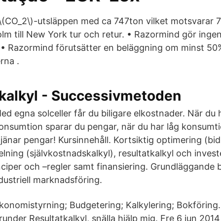
\(CO_2\)-utsläppen med ca 747ton vilket motsvarar 
lm till New York tur och retur. • Razormind gör ingen
ft • Razormind förutsätter en beläggning om minst 5
rna .
 kalkyl - Successivmetoden
ed egna solceller får du biligare elkostnader. När du
onsumtion sparar du pengar, när du har låg konsumtio
jänar pengar! Kursinnehåll. Kortsiktig optimering (bid
ing (självkostnadskalkyl), resultatkalkyl och invest
ciper och –regler samt finansiering. Grundläggande
dustriell marknadsföring.
konomistyrning; Budgetering; Kalkylering; Bokföring
runder Resultatkalkyl, snälla hjälp mig. Fre 6 jun 201