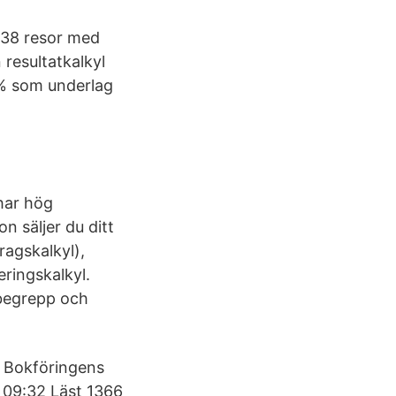
738 resor med
 resultatkalkyl
0% som underlag
 har hög
n säljer du ditt
ragskalkyl),
eringskalkyl.
 begrepp och
. Bokföringens
4 09:32 Läst 1366