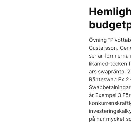
Hemligh
budgetp
Övning "Pivottabe
Gustafsson. Geno
ser är formlerna 
likamed-tecken fi
års swapränta: 2
Ränteswap Ex 2 – 
Swapbetalningarna
år Exempel 3 För
konkurrenskrafti
investeringskalky
på hur mycket so