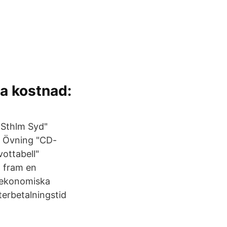
na kostnad:
 Sthlm Syd"
r" Övning "CD-
vottabell"
a fram en
å ekonomiska
terbetalningstid