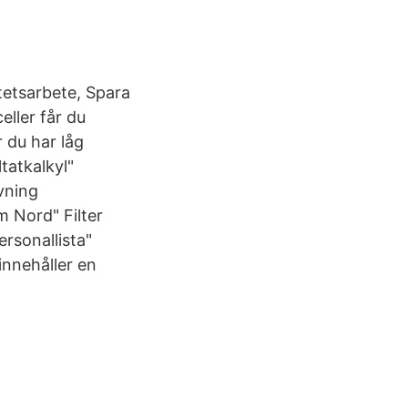
tetsarbete, Spara
eller får du
 du har låg
tatkalkyl"
vning
 Nord" Filter
rsonallista"
innehåller en