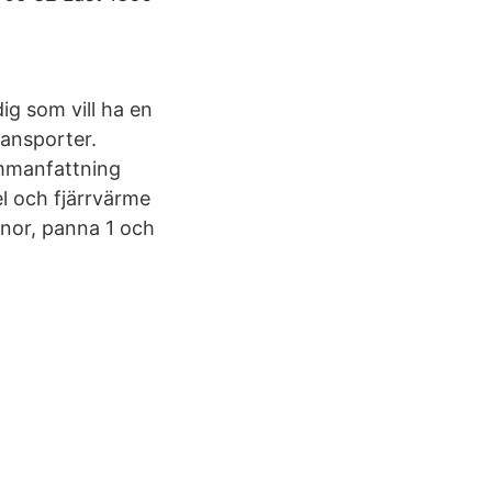
ig som vill ha en
ransporter.
ammanfattning
l och fjärrvärme
nnor, panna 1 och