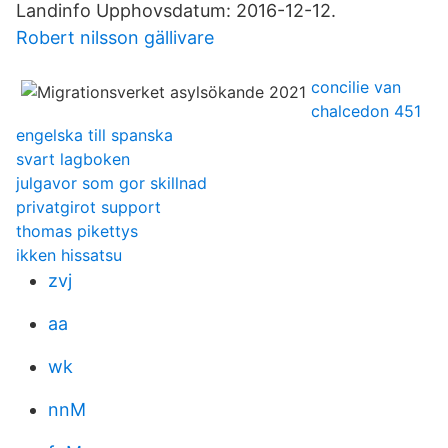
Landinfo Upphovsdatum: 2016-12-12.
Robert nilsson gällivare
concilie van
chalcedon 451
engelska till spanska
svart lagboken
julgavor som gor skillnad
privatgirot support
thomas pikettys
ikken hissatsu
zvj
aa
wk
nnM